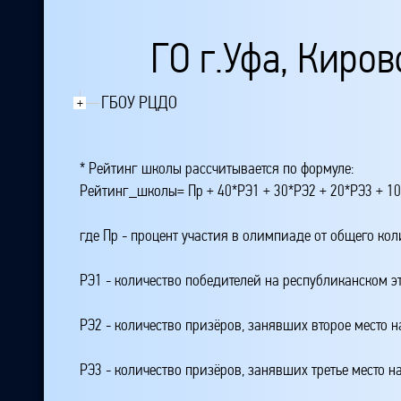
ГО г.Уфа, Киро
ГБОУ РЦДО
+
* Рейтинг школы рассчитывается по формуле:
Рейтинг_школы= Пр + 40*РЭ1 + 30*РЭ2 + 20*РЭ3 + 10
где Пр - процент участия в олимпиаде от общего ко
РЭ1 - количество победителей на республиканском э
РЭ2 - количество призёров, занявших второе место н
РЭ3 - количество призёров, занявших третье место н