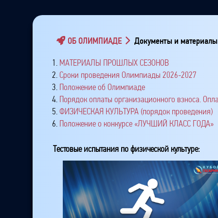
ОБ ОЛИМПИАДЕ
Документы и материалы
1.
МАТЕРИАЛЫ ПРОШЛЫХ СЕЗОНОВ
2.
Сроки проведения Олимпиады 2026-2027
3.
Положение об Олимпиаде
4.
Порядок оплаты организационного взноса. Опла
5.
ФИЗИЧЕСКАЯ КУЛЬТУРА (порядок проведения)
6.
Положение о конкурсе «ЛУЧШИЙ КЛАСС ГОДА»
Тестовые испытания по физической культуре: