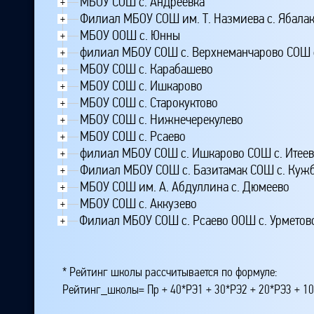
МБОУ СОШ с. Андреевка
+
Филиал МБОУ СОШ им. Т. Назмиева с. Ябала
+
МБОУ ООШ с. Юнны
+
филиал МБОУ СОШ с. Верхнеманчарово СОШ 
+
МБОУ СОШ с. Карабашево
+
МБОУ СОШ с. Ишкарово
+
МБОУ СОШ с. Старокуктово
+
МБОУ СОШ с. Нижнечерекулево
+
МБОУ СОШ с. Рсаево
+
филиал МБОУ СОШ с. Ишкарово СОШ с. Итее
+
Филиал МБОУ СОШ с. Базитамак СОШ с. Куж
+
МБОУ СОШ им. А. Абдуллина с. Дюмеево
+
МБОУ СОШ с. Аккузево
+
Филиал МБОУ СОШ с. Рсаево ООШ с. Урметов
+
* Рейтинг школы рассчитывается по формуле:
Рейтинг_школы= Пр + 40*РЭ1 + 30*РЭ2 + 20*РЭ3 + 10