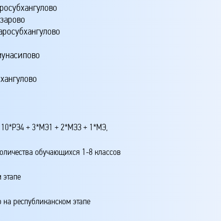
росубхангулово
зарово
аросубхангулово
мунасипово
бхангулово
 10*РЭ4 + 3*МЭ1 + 2*МЭЗ + 1*МЭ,
количества обучающихся 1-8 классов
 этапе
о на республиканском этапе