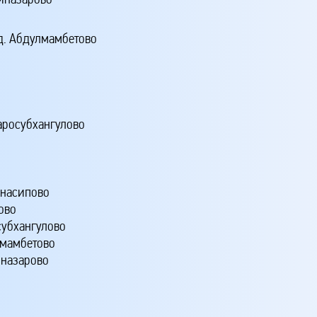
. Абдулмамбетово
аросубхангулово
унасипово
ово
субхангулово
лмамбетово
назарово