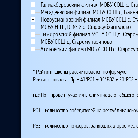
Галиакберовский филиал МОБУ СОШ с. Ста
+
Магадеевский филиал МОБУ СОШ д. Байна
+
Новоусмановский филиал МОБУ СОШ с. Ст
+
МОБУ НШ-ДС № 2 с. Старосубхангулово
+
Тимировский филиал МОБУ СОШ д. Старо
+
МОБУ СОШ д. Старомунасипово
+
Атиковский филиал МОБУ СОШ с. Старосу
+
* Рейтинг школы рассчитывается по формуле:
Рейтинг_школы= Пр + 40*РЭ1 + 30*РЭ2 + 20*РЭ3 +
где Пр - процент участия в олимпиаде от общего 
РЭ1 - количество победителей на республиканском
РЭ2 - количество призёров, занявших второе мест