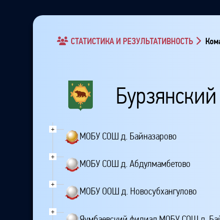
СТАТИСТИКА И РЕЗУЛЬТАТИВНОСТЬ
Кома
Бурзянский
+
МОБУ СОШ д. Байназарово
+
МОБУ СОШ д. Абдулмамбетово
+
МОБУ ООШ д. Новосубхангулово
+
Яумбаевский филиал МОБУ СОШ д. Ба