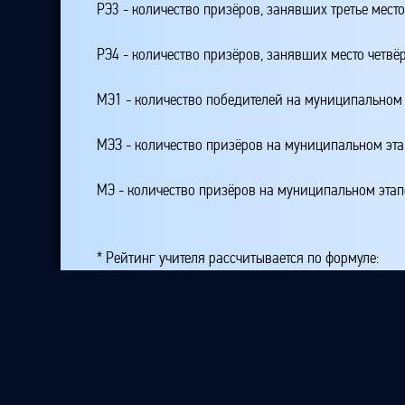
РЭ3 - количество призёров, занявших третье мест
РЭ4 - количество призёров, занявших место четвё
МЭ1 - количество победителей на муниципальном 
МЭЗ - количество призёров на муниципальном эт
МЭ - количество призёров на муниципальном этап
* Рейтинг учителя рассчитывается по формуле:
Рейтинг_учителя= К + 100*РЭ1 + 50*РЭ23 + 25*РЭ
где K - количество подготовленных участников на
РЭ1 - количество победителей на республиканском