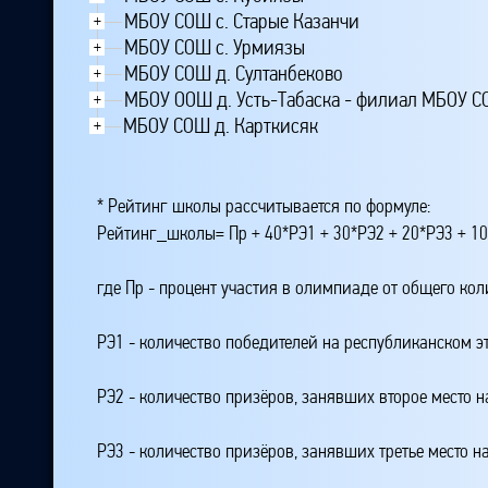
МБОУ СОШ с. Старые Казанчи
+
МБОУ СОШ с. Урмиязы
+
МБОУ СОШ д. Султанбеково
+
МБОУ ООШ д. Усть-Табаска - филиал МБОУ С
+
МБОУ СОШ д. Карткисяк
+
* Рейтинг школы рассчитывается по формуле:
Рейтинг_школы= Пр + 40*РЭ1 + 30*РЭ2 + 20*РЭ3 + 10
где Пр - процент участия в олимпиаде от общего ко
РЭ1 - количество победителей на республиканском э
РЭ2 - количество призёров, занявших второе место н
РЭ3 - количество призёров, занявших третье место н