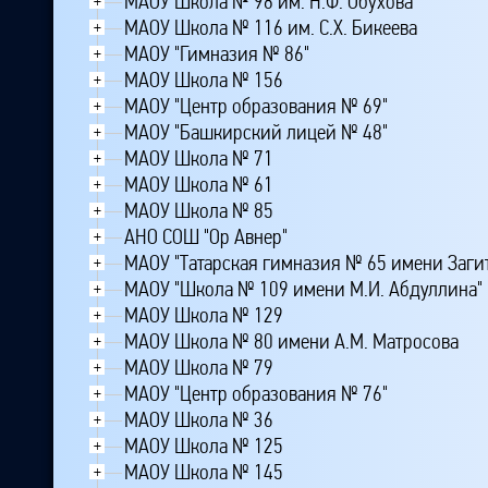
МАОУ Школа № 98 им. Н.Ф. Обухова
+
МАОУ Школа № 116 им. С.Х. Бикеева
+
МАОУ "Гимназия № 86"
+
МАОУ Школа № 156
+
МАОУ "Центр образования № 69"
+
МАОУ "Башкирский лицей № 48"
+
МАОУ Школа № 71
+
МАОУ Школа № 61
+
МАОУ Школа № 85
+
АНО СОШ "Ор Авнер"
+
МАОУ "Татарская гимназия № 65 имени Загит
+
МАОУ "Школа № 109 имени М.И. Абдуллина"
+
МАОУ Школа № 129
+
МАОУ Школа № 80 имени А.М. Матросова
+
МАОУ Школа № 79
+
МАОУ "Центр образования № 76"
+
МАОУ Школа № 36
+
МАОУ Школа № 125
+
МАОУ Школа № 145
+