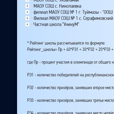
МАОУ СОШ с. Николаевка
+
филиал МАОУ СОШ № 1 г. Туймазы - "ООШ 
+
Филиал МАОУ СОШ № 1 с. Серафимовски
+
Частная школа "УникуМ"
+
* Рейтинг школы рассчитывается по формуле:
Рейтинг_школы= Пр + 40*РЭ1 + 30*РЭ2 + 20*РЭ3 +
где Пр - процент участия в олимпиаде от общего 
РЭ1 - количество победителей на республиканском
РЭ2 - количество призёров, занявших второе мест
РЭ3 - количество призёров, занявших третье мест
РЭ4 - количество призёров, занявших место четвё