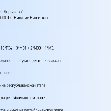
с. Япрыково"
й ООШ с. Нижние Бишинды
 10*РЭ4 + 3*МЭ1 + 2*МЭЗ + 1*МЭ,
количества обучающихся 1-8 классов
 этапе
о на республиканском этапе
о на республиканском этапе
ртое и ниже на республиканском этапе