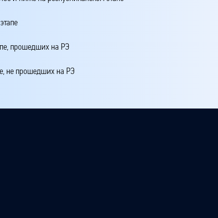
этапе
апе, прошедших на РЭ
е, не прошедших на РЭ
4 + 20*МЭ1 + 10*МЭЗ + 5*МЭ + ЖМЭ + ЖШЭ,
 школьном этапе
 этапе
 третье место на республиканском этапе
ртое и ниже на республиканском этапе