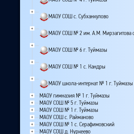
+
МАОУ СОШ с. Субханкулово
+
МАОУ СОШ № 2 им. А.М. Мирзагитова 
+
МАОУ СОШ № 6 г. Туймазы
+
МАОУ СОШ № 1 с. Кандры
+
МАОУ школа-интернат № 1 г. Туймазы
МАОУ гимназия № 1 г. Туймазы
+
МАОУ СОШ № 5 г. Туймазы
+
МАОУ СОШ № 1 г. Туймазы
+
МАОУ СОШ с. Райманово
+
МАОУ СОШ № 1 с. Серафимовский
+
МАОУ СОШ д. Нуркеево
+