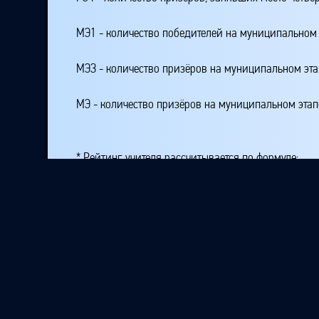
МЭ1 - количество победителей на муниципальном 
МЭЗ - количество призёров на муниципальном эт
МЭ - количество призёров на муниципальном этап
* Рейтинг учителя рассчитывается по формуле:
Рейтинг_учителя= К + 100*РЭ1 + 50*РЭ23 + 25*РЭ
где K - количество подготовленных участников на
РЭ1 - количество победителей на республиканском
РЭ23 - количество призёров, занявших второе или
РЭ4 - количество призёров, занявших место четвё