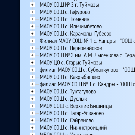
МАОУ СОШ № 3 г. Туймазы
+
МАОУ СОШ с. Гафурово
+
МАОУ СОШ с. Тюменяк
+
МАОУ СОШ с. Ильчимбетово
+
МАОУ СОШ с. Карамалы-Губеево
+
Филиал МАОУ СОШ № 1 с. Кандры - "ООШ с
+
МАОУ СОШ с. Первомайское
+
МАОУ СОШ № 3 им. А.М. Лысенкова с. Се
+
МАОУ ЦО с. Старые Туймазы
+
филиал МАОУ СОШ с. Субханкулово - "ООШ 
+
МАОУ СОШ с. Какрыбашево
+
филиал МАОУ СОШ № 1 с. Кандры - "ООШ с
+
МАОУ СОШ с. Туктагулово
+
МАОУ СОШ с. Дуслык
+
МАОУ ООШ с. Верхние Бишинды
+
МАОУ СОШ с. Татар-Улканово
+
МАОУ СОШ с. Сайраново
+
МАОУ СОШ с. Нижнетроицкий
+
МБОУ ООШ с. Уязытамак
+