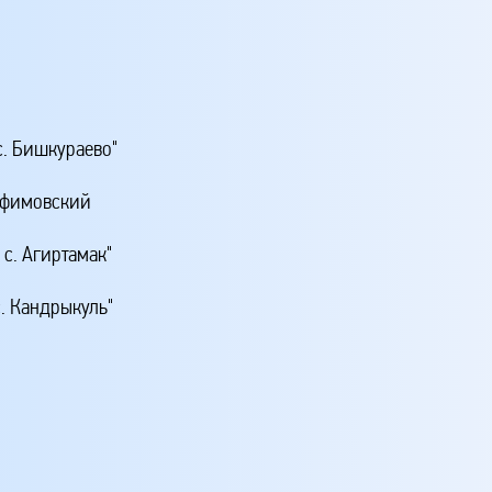
. Бишкураево"
рафимовский
с. Агиртамак"
. Кандрыкуль"