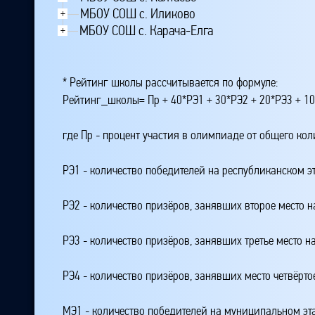
МБОУ СОШ с. Иликово
+
МБОУ СОШ с. Карача-Елга
+
* Рейтинг школы рассчитывается по формуле:
Рейтинг_школы= Пр + 40*РЭ1 + 30*РЭ2 + 20*РЭ3 + 10
где Пр - процент участия в олимпиаде от общего ко
РЭ1 - количество победителей на республиканском э
РЭ2 - количество призёров, занявших второе место н
РЭ3 - количество призёров, занявших третье место н
РЭ4 - количество призёров, занявших место четвёрто
МЭ1 - количество победителей на муниципальном эт