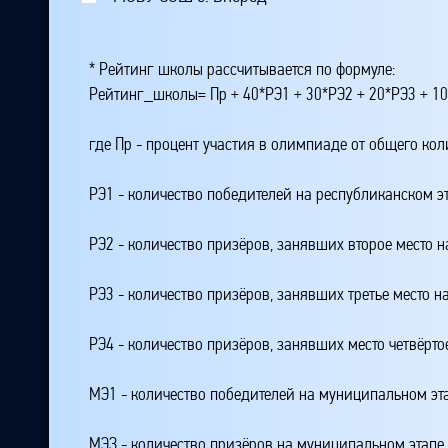
* Рейтинг школы рассчитывается по формуле:
Рейтинг_школы= Пр + 40*РЭ1 + 30*РЭ2 + 20*РЭ3 + 10
где Пр - процент участия в олимпиаде от общего ко
РЭ1 - количество победителей на республиканском э
РЭ2 - количество призёров, занявших второе место н
РЭ3 - количество призёров, занявших третье место н
РЭ4 - количество призёров, занявших место четвёрто
МЭ1 - количество победителей на муниципальном эт
МЭЗ - количество призёров на муниципальном этапе