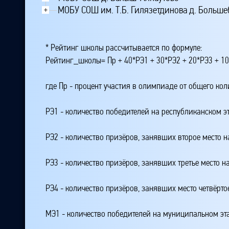
МОБУ СОШ им. Т.Б. Гилязетдинова д. Больш
+
* Рейтинг школы рассчитывается по формуле:
Рейтинг_школы= Пр + 40*РЭ1 + 30*РЭ2 + 20*РЭ3 + 10
где Пр - процент участия в олимпиаде от общего ко
РЭ1 - количество победителей на республиканском э
РЭ2 - количество призёров, занявших второе место н
РЭ3 - количество призёров, занявших третье место н
РЭ4 - количество призёров, занявших место четвёрто
МЭ1 - количество победителей на муниципальном эт