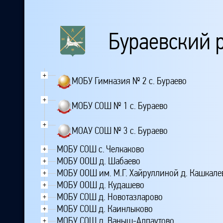
Бураевский 
+
МОБУ Гимназия № 2 с. Бураево
+
МОБУ СОШ № 1 с. Бураево
+
МОАУ СОШ № 3 с. Бураево
МОБУ СОШ с. Челкаково
+
МОБУ ООШ д. Шабаево
+
МОБУ ООШ им. М.Г. Хайруллиной д. Кашкале
+
МОБУ ООШ д. Кудашево
+
МОБУ СОШ д. Новотазларово
+
МОБУ СОШ д. Каинлыково
+
МОБУ СОШ д. Ваныш-Алпаутово
+