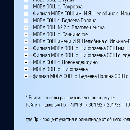
МОБУ ООШ с. Покровка
+
Филиал МОБУ СОШ им. И.Я. Нелюбина с. Ил
+
МОБУ СОШ с. Бедеева Поляна
+
МОБУ ООШ № 2 г. Благовещенска
+
МОБУ ООШ с. Саннинское
+
МОБУ СОШ имени И.Я. Нелюбина с. Ильино-
+
Филиал МОБУ ООШ с. Николаевка ООШ им. Н.
+
Филиал МОБУ ООШ с. Николаевка ООШ с. Уд
+
МОБУ СОШ с. Новонадеждино
+
МОБУ ООШ с. Николаевка
+
филиал МОБУ СОШ с. Бедеева Поляна ООШ с
+
* Рейтинг школы рассчитывается по формуле:
Рейтинг_школы= Пр + 40*РЭ1 + 30*РЭ2 + 20*РЭ3 + 10
где Пр - процент участия в олимпиаде от общего ко