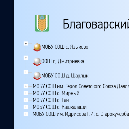
Благоварски
+
МОБУ СОШ с. Языково
+
ООШ д. Дмитриевка
+
МОБУ ООШ д. Шарлык
МОБУ СОШ им. Героя Советского Союза Давля
+
МОБУ СОШ с. Мирный
+
МОБУ СОШ с. Тан
+
МОБУ СОШ с. Кашкалаши
+
МОБУ СОШ им. Идрисова Г.И. с. Старокучерб
+