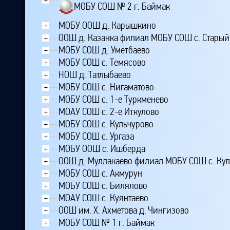
МОБУ СОШ № 2 г. Баймак
МОБУ ООШ д. Карышкино
+
ООШ д. Казанка филиал МОБУ СОШ с. Старый
+
МОБУ СОШ д. Уметбаево
+
МОБУ СОШ с. Темясово
+
НОШ д. Татлыбаево
+
МОБУ СОШ с. Нигаматово
+
МОБУ СОШ с. 1-е Туркменево
+
МОАУ СОШ с. 2-е Иткулово
+
МОБУ СОШ с. Кульчурово
+
МОБУ СОШ с. Ургаза
+
МОБУ ООШ с. Ишберда
+
ООШ д. Муллакаево филиал МОБУ СОШ с. Ку
+
МОБУ СОШ с. Акмурун
+
МОБУ СОШ с. Билялово
+
МОАУ СОШ с. Куянтаево
+
ООШ им. Х. Ахметова д. Чингизово
+
МОБУ СОШ № 1 г. Баймак
+