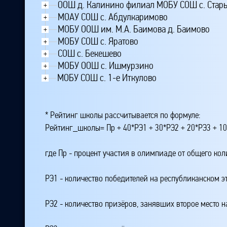
ООШ д. Калинино филиал МОБУ СОШ с. Стар
+
МОАУ СОШ с. Абдулкаримово
+
МОБУ ООШ им. М.А. Баимова д. Баимово
+
МОБУ СОШ с. Яратово
+
СОШ с. Бекешево
+
МОБУ ООШ с. Ишмурзино
+
МОБУ СОШ с. 1-е Иткулово
+
* Рейтинг школы рассчитывается по формуле:
Рейтинг_школы= Пр + 40*РЭ1 + 30*РЭ2 + 20*РЭ3 + 10
где Пр - процент участия в олимпиаде от общего ко
РЭ1 - количество победителей на республиканском э
РЭ2 - количество призёров, занявших второе место н