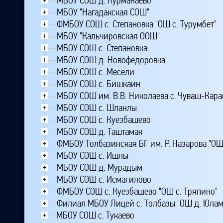
МБОУ СОШ д. Курманаево
МБОУ "Нагадакская СОШ"
+
ФМБОУ СОШ с. Степановка "ОШ с. Турумбет"
+
МБОУ "Кальчировская ООШ"
+
МБОУ СОШ с. Степановка
+
МБОУ СОШ д. Новофедоровка
+
МБОУ СОШ с. Месели
+
МБОУ СОШ с. Бишкаин
+
МБОУ СОШ им. В.В. Николаева с. Чуваш-Кар
+
МБОУ СОШ с. Шланлы
+
МБОУ СОШ с. Куезбашево
+
МБОУ СОШ д. Таштамак
+
ФМБОУ Толбазинская БГ им. Р. Назарова "ОШ 
+
МБОУ СОШ с. Ишлы
+
МБОУ СОШ д. Мурадым
+
МБОУ СОШ с. Исмагилово
+
ФМБОУ СОШ с. Куезбашево "ОШ с. Тряпино"
+
Филиал МБОУ Лицей с. Толбазы "ОШ д. Юлам
+
МБОУ СОШ с. Тукаево
+