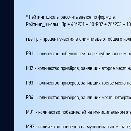
* Рейтинг школы рассчитывается по формуле:
Рейтинг_школы= Пр + 40*РЭ1 + 30*РЭ2 + 20*РЭ3 + 10
где Пр - процент участия в олимпиаде от общего ко
РЭ1 - количество победителей на республиканском э
РЭ2 - количество призёров, занявших второе место н
РЭ3 - количество призёров, занявших третье место н
РЭ4 - количество призёров, занявших место четвёрто
МЭ1 - количество победителей на муниципальном эт
МЭЗ - количество призёров на муниципальном этапе