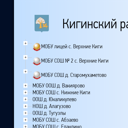
Кигинский р
+
МОБУ лицей с. Верхние Киги
+
МОБУ СОШ № 2 с. Верхние Киги
+
МОБУ СОШ д. Старомухаметово
МОБУ ООШ д. Вакиярово
+
МОБУ СОШ с. Нижние Киги
+
ООШ д. Юкаликулево
+
НОШ д. Алагузово
+
ООШ д. Тугузлы
+
МОБУ СОШ с. Абзаево
+
МОБУ СОШ с. Еланлино
+