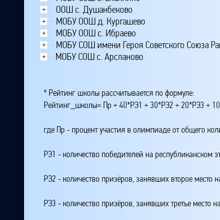
ООШ с. Душанбеково
+
МОБУ ООШ д. Кургашево
+
МОБУ ООШ с. Ибраево
+
МОБУ СОШ имени Героя Советского Союза Рак
+
МОБУ СОШ с. Арсланово
+
* Рейтинг школы рассчитывается по формуле:
Рейтинг_школы= Пр + 40*РЭ1 + 30*РЭ2 + 20*РЭ3 + 10
где Пр - процент участия в олимпиаде от общего ко
РЭ1 - количество победителей на республиканском э
РЭ2 - количество призёров, занявших второе место н
РЭ3 - количество призёров, занявших третье место н