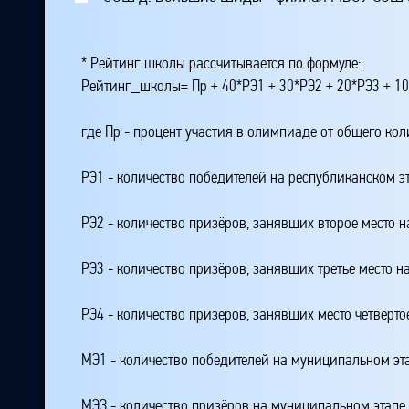
* Рейтинг школы рассчитывается по формуле:
Рейтинг_школы= Пр + 40*РЭ1 + 30*РЭ2 + 20*РЭ3 + 10
где Пр - процент участия в олимпиаде от общего ко
РЭ1 - количество победителей на республиканском э
РЭ2 - количество призёров, занявших второе место н
РЭ3 - количество призёров, занявших третье место н
РЭ4 - количество призёров, занявших место четвёрто
МЭ1 - количество победителей на муниципальном эт
МЭЗ - количество призёров на муниципальном этапе