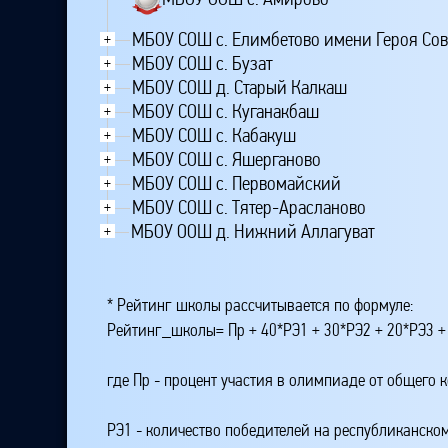
МБОУ СОШ с. Елимбетово имени Героя Сове
+
МБОУ СОШ с. Бузат
+
МБОУ СОШ д. Старый Калкаш
+
МБОУ СОШ с. Куганакбаш
+
МБОУ СОШ с. Кабакуш
+
МБОУ СОШ с. Яшерганово
+
МБОУ СОШ с. Первомайский
+
МБОУ СОШ с. Тятер-Арасланово
+
МБОУ ООШ д. Нижний Аллагуват
+
* Рейтинг школы рассчитывается по формуле:
Рейтинг_школы= Пр + 40*РЭ1 + 30*РЭ2 + 20*РЭ3 +
где Пр - процент участия в олимпиаде от общего 
РЭ1 - количество победителей на республиканском