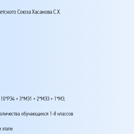
тского Союза Хасанова С.Х.
 10*РЭ4 + 3*МЭ1 + 2*МЭЗ + 1*МЭ,
количества обучающихся 1-8 классов
 этапе