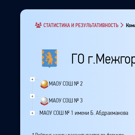
СТАТИСТИКА И РЕЗУЛЬТАТИВНОСТЬ
Кома
ГО г.Межго
+
МАОУ СОШ № 2
+
МАОУ СОШ № 3
МАОУ СОШ № 1 имени Б. Абдрахманова
+
* Рейтинг школы рассчитывается по формуле: