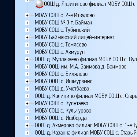
ООШ д. Янзигитово филиал МОБУ СОШ с.
МОАУ СОШ с. 2-е Иткулово
+
МОБУ СОШ № 3 г. Баймак
+
МОБУ СОШ с. Тубинский
+
МОБУ Баймакский лицей-интернат
+
МОБУ СОШ с. Темясово
+
МОБУ СОШ с. Акмурун
+
ООШ д. Муллакаево филиал МОБУ СОШ с. Ку
+
МОБУ ООШ им. М.А. Баимова д. Баимово
+
МОБУ СОШ с. Билялово
+
МОБУ ООШ с. Ишмурзино
+
МОБУ СОШ д. Уметбаево
+
ООШ д. Калинино филиал МОБУ СОШ с. Стар
+
МОАУ СОШ с. Куянтаево
+
МОБУ СОШ с. Кульчурово
+
МОБУ ООШ с. Ишберда
+
ООШ д. Ахмерово филиал МОБУ СОШ с. 1-е Т
+
ООШ д. Казанка филиал МОБУ СОШ с. Старый
+