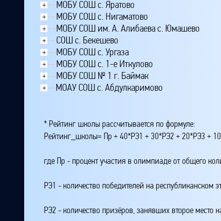
МОБУ СОШ с. Яратово
+
МОБУ СОШ с. Нигаматово
+
МОБУ СОШ им. А. Алибаева с. Юмашево
+
СОШ с. Бекешево
+
МОБУ СОШ с. Ургаза
+
МОБУ СОШ с. 1-е Иткулово
+
МОБУ СОШ № 1 г. Баймак
+
МОАУ СОШ с. Абдулкаримово
+
* Рейтинг школы рассчитывается по формуле:
Рейтинг_школы= Пр + 40*РЭ1 + 30*РЭ2 + 20*РЭ3 + 10
где Пр - процент участия в олимпиаде от общего ко
РЭ1 - количество победителей на республиканском э
РЭ2 - количество призёров, занявших второе место н