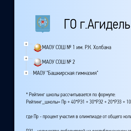
ГО г.Агидель
+
МАОУ СОШ № 1 им. Р.К. Холбана
+
МАОУ СОШ № 2
МАОУ "Башкирская гимназия"
+
* Рейтинг школы рассчитывается по формуле:
Рейтинг_школы= Пр + 40*РЭ1 + 30*РЭ2 + 20*РЭ3 + 10
где Пр - процент участия в олимпиаде от общего ко
РЭ1 - количество победителей на республиканском э