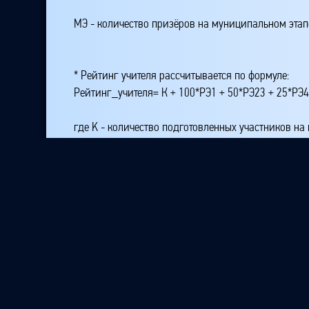
МЭ - количество призёров на муниципальном этап
* Рейтинг учителя рассчитывается по формуле:
Рейтинг_учителя= К + 100*РЭ1 + 50*РЭ23 + 25*РЭ
где K - количество подготовленных участников на
РЭ1 - количество победителей на республиканском
РЭ23 - количество призёров, занявших второе или
РЭ4 - количество призёров, занявших место четвё
МЭ1 - количество победителей на муниципальном 
МЭЗ - количество призёров на муниципальном эт