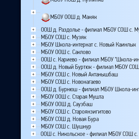
+
МБОУ ООШ д. Маняк
ООШ д. Раздолье - филиал МБОУ СОШ с. М
+
МБОУ СОШ с. Музяк
+
МБОУ Школа-интернат с. Новый Каинлык
+
МБОУ ООШ с. Саклово
+
ООШ с. Кариево - филиал МБОУ "Школа-инт
+
ООШ д. Новый Буртюк - филиал МБОУ СОШ
+
МБОУ СОШ с. Новый Актанышбаш
+
МБОУ СОШ с. Новонагаево
+
ООШ д. Бурнюш - филиал МБОУ Школа-инт
+
МБОУ ООШ с. Старая Мушта
+
МБОУ ООШ д. Саузбаш
+
МБОУ СОШ с. Староянзигитово
+
МБОУ СОШ д. Новая Бура
+
МБОУ СОШ с. Шушнур
+
ООШ с. Никольское - филиал МБОУ СОШ с.
+