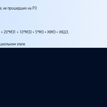
е, не прошедших на РЭ
4 + 20*МЭ1 + 10*МЭЗ + 5*МЭ + ЖМЭ + ЖШЭ,
 школьном этапе
 этапе
 третье место на республиканском этапе
ртое и ниже на республиканском этапе
этапе
апе, прошедших на РЭ