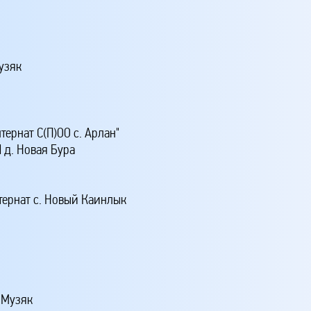
узяк
ернат С(П)ОО с. Арлан"
 д. Новая Бура
ернат с. Новый Каинлык
 Музяк