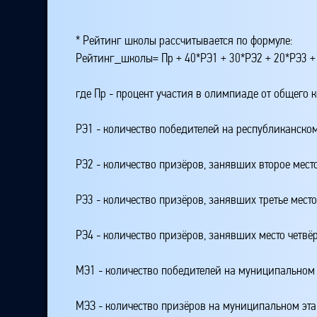
* Рейтинг школы рассчитывается по формуле:
Рейтинг_школы= Пр + 40*РЭ1 + 30*РЭ2 + 20*РЭ3 +
где Пр - процент участия в олимпиаде от общего 
РЭ1 - количество победителей на республиканском
РЭ2 - количество призёров, занявших второе мест
РЭ3 - количество призёров, занявших третье мест
РЭ4 - количество призёров, занявших место четвё
МЭ1 - количество победителей на муниципальном 
МЭЗ - количество призёров на муниципальном эт