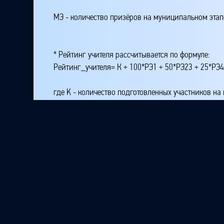
МЭ - количество призёров на муниципальном этап
* Рейтинг учителя рассчитывается по формуле:
Рейтинг_учителя= К + 100*РЭ1 + 50*РЭ23 + 25*РЭ
где K - количество подготовленных участников на
РЭ1 - количество победителей на республиканском
РЭ23 - количество призёров, занявших второе или
РЭ4 - количество призёров, занявших место четвё
МЭ1 - количество победителей на муниципальном 
МЭЗ - количество призёров на муниципальном эт