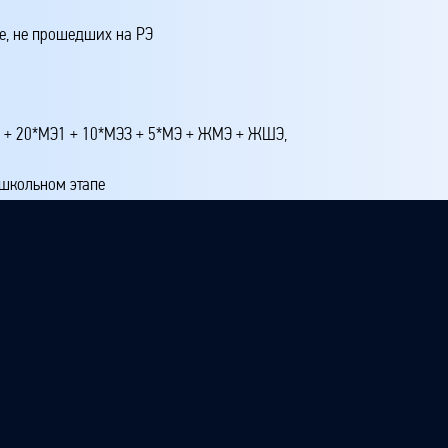
е, не прошедших на РЭ
4 + 20*МЭ1 + 10*МЭЗ + 5*МЭ + ЖМЭ + ЖШЭ,
 школьном этапе
 этапе
 третье место на республиканском этапе
ртое и ниже на республиканском этапе
этапе
апе, прошедших на РЭ