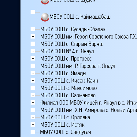
+
МБОУ ООШ с. Каймашабаш
МБОУ СОШ с. Сусады-Эбалак
+
МБОУ СОШ им. Героя Советского Союза Г.Х
+
МБОУ СОШ с. Старый Варяш
+
МБОУ СОШ № 4 г. Янаул
+
МБОУ СОШ с. Прогресс
+
МБОУ СОШ им. Р. Гареева г. Янаул
+
МБОУ СОШ с. Ямады
+
МБОУ ООШ с. Кисак-Каин
+
МБОУ ООШ с. Максимово
+
МБОУ СОШ с. Карманово
+
Филиал ООО МБОУ лицей г. Янаул в с. Итк
+
МБОУ СОШ им. Х.Н. Амирова с. Новый Арт
+
МБОУ ООШ с. Орловка
+
МБОУ ООШ с. Истяк
+
МБОУ СОШ с. Сандугач
+