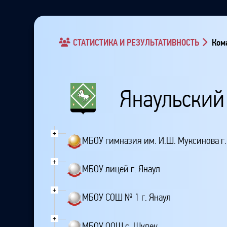
СТАТИСТИКА И РЕЗУЛЬТАТИВНОСТЬ
Кома
Янаульский
+
МБОУ гимназия им. И.Ш. Муксинова г.
+
МБОУ лицей г. Янаул
+
МБОУ СОШ № 1 г. Янаул
+
МБОУ ООШ с. Шудек