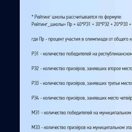
* Рейтинг школы рассчитывается по формуле:
Рейтинг_школы= Пр + 40*РЭ1 + 30*РЭ2 + 20*РЭ3 +
где Пр - процент участия в олимпиаде от общего 
РЭ1 - количество победителей на республиканском
РЭ2 - количество призёров, занявших второе мест
РЭ3 - количество призёров, занявших третье мест
РЭ4 - количество призёров, занявших место четвё
МЭ1 - количество победителей на муниципальном 
МЭЗ - количество призёров на муниципальном эт