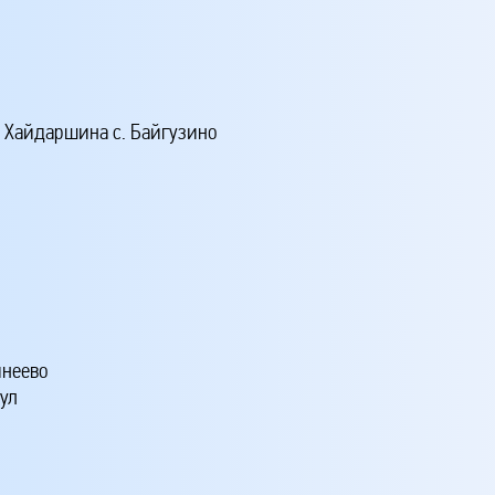
. Хайдаршина с. Байгузино
инеево
аул