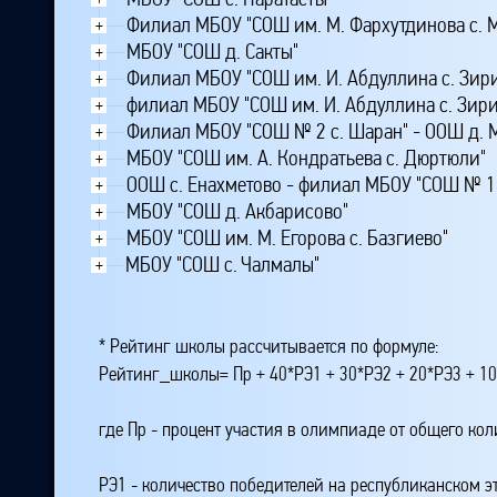
Филиал МБОУ "СОШ им. М. Фархутдинова с. 
+
МБОУ "СОШ д. Сакты"
+
Филиал МБОУ "СОШ им. И. Абдуллина с. Зир
+
филиал МБОУ "СОШ им. И. Абдуллина с. Зир
+
Филиал МБОУ "СОШ № 2 с. Шаран" - ООШ д.
+
МБОУ "СОШ им. А. Кондратьева с. Дюртюли"
+
ООШ с. Енахметово - филиал МБОУ "СОШ № 1 
+
МБОУ "СОШ д. Акбарисово"
+
МБОУ "СОШ им. М. Егорова с. Базгиево"
+
МБОУ "СОШ с. Чалмалы"
+
* Рейтинг школы рассчитывается по формуле:
Рейтинг_школы= Пр + 40*РЭ1 + 30*РЭ2 + 20*РЭ3 + 10
где Пр - процент участия в олимпиаде от общего ко
РЭ1 - количество победителей на республиканском э