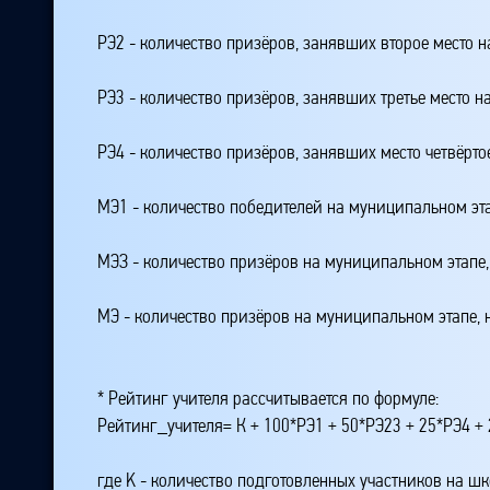
РЭ2 - количество призёров, занявших второе место н
РЭ3 - количество призёров, занявших третье место н
РЭ4 - количество призёров, занявших место четвёрто
МЭ1 - количество победителей на муниципальном эт
МЭЗ - количество призёров на муниципальном этапе
МЭ - количество призёров на муниципальном этапе,
* Рейтинг учителя рассчитывается по формуле:
Рейтинг_учителя= К + 100*РЭ1 + 50*РЭ23 + 25*РЭ4 
где K - количество подготовленных участников на ш