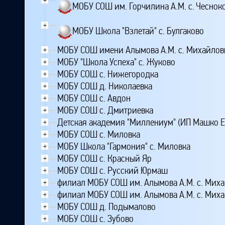
МОБУ СОШ им. Горчилина А.М. с. Чеснок
+
МОБУ Школа "Взлетай" с. Булгаково
МОБУ СОШ имени Алымова А.М. с. Михайлов
+
МОБУ "Школа Успеха" с. Жуково
+
МОБУ СОШ с. Нижегородка
+
МОБУ СОШ д. Николаевка
+
МОБУ СОШ с. Авдон
+
МОБУ СОШ с. Дмитриевка
+
Детская академия "Миллениум" (ИП Машко Е
+
МОБУ СОШ с. Миловка
+
МОБУ Школа "Гармония" с. Миловка
+
МОБУ СОШ с. Красный Яр
+
МОБУ СОШ с. Русский Юрмаш
+
филиал МОБУ СОШ им. Алымова А.М. с. Миха
+
филиал МОБУ СОШ им. Алымова А.М. с. Миха
+
МОБУ СОШ д. Подымалово
+
МОБУ СОШ с. Зубово
+