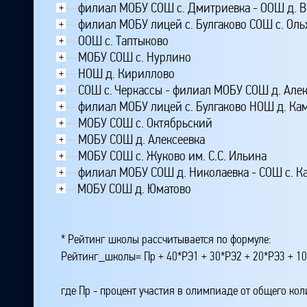
филиал МОБУ СОШ с. Дмитриевка - ООШ д. 
+
филиал МОБУ лицей с. Булгаково СОШ с. Оль
+
ООШ с. Таптыково
+
МОБУ СОШ с. Нурлино
+
НОШ д. Кириллово
+
СОШ с. Черкассы - филиал МОБУ СОШ д. Але
+
филиал МОБУ лицей с. Булгаково НОШ д. К
+
МОБУ СОШ с. Октябрьский
+
МОБУ СОШ д. Алексеевка
+
МОБУ СОШ с. Жуково им. С.С. Ильина
+
филиал МОБУ СОШ д. Николаевка - СОШ с. К
+
МОБУ СОШ д. Юматово
+
* Рейтинг школы рассчитывается по формуле:
Рейтинг_школы= Пр + 40*РЭ1 + 30*РЭ2 + 20*РЭ3 + 10
где Пр - процент участия в олимпиаде от общего ко