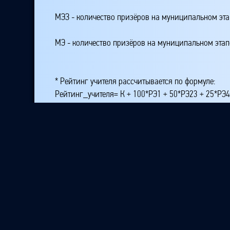
МЭЗ - количество призёров на муниципальном эт
МЭ - количество призёров на муниципальном этап
* Рейтинг учителя рассчитывается по формуле:
Рейтинг_учителя= К + 100*РЭ1 + 50*РЭ23 + 25*РЭ
где K - количество подготовленных участников на
РЭ1 - количество победителей на республиканском
РЭ23 - количество призёров, занявших второе или
РЭ4 - количество призёров, занявших место четвё
МЭ1 - количество победителей на муниципальном 