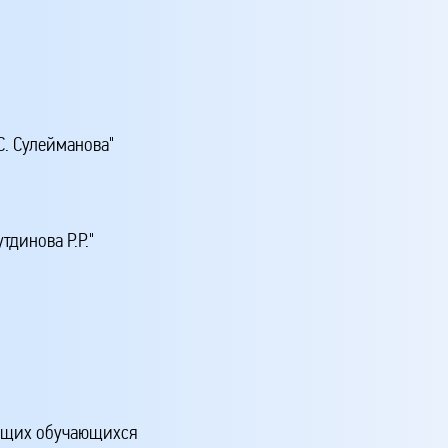
. Сулейманова"
динова Р.Р."
ящих обучающихся