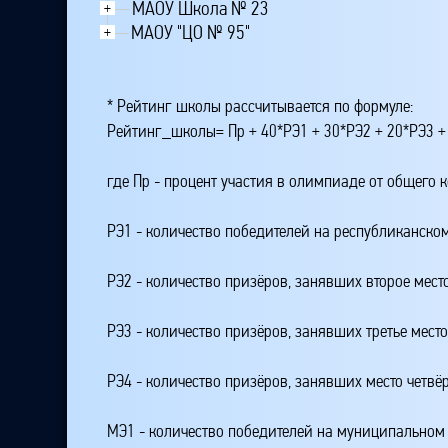
МАОУ Школа № 23
+
МАОУ "ЦО № 95"
+
* Рейтинг школы рассчитывается по формуле:
Рейтинг_школы= Пр + 40*РЭ1 + 30*РЭ2 + 20*РЭ3 +
где Пр - процент участия в олимпиаде от общего 
РЭ1 - количество победителей на республиканском
РЭ2 - количество призёров, занявших второе мест
РЭ3 - количество призёров, занявших третье мест
РЭ4 - количество призёров, занявших место четвё
МЭ1 - количество победителей на муниципальном 