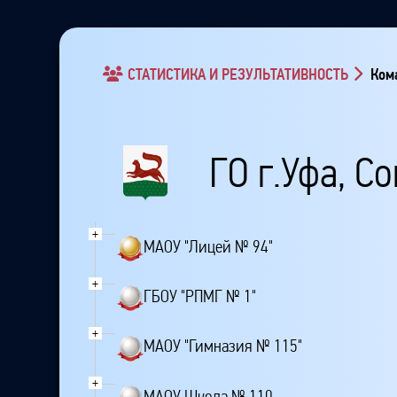
СТАТИСТИКА И РЕЗУЛЬТАТИВНОСТЬ
Кома
ГО г.Уфа, С
+
МАОУ "Лицей № 94"
+
ГБОУ "РПМГ № 1"
+
МАОУ "Гимназия № 115"
+
МАОУ Школа № 110