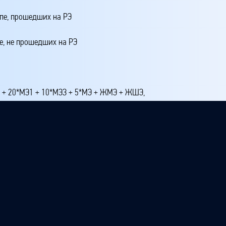
апе, прошедших на РЭ
е, не прошедших на РЭ
4 + 20*МЭ1 + 10*МЭЗ + 5*МЭ + ЖМЭ + ЖШЭ,
 школьном этапе
 этапе
 третье место на республиканском этапе
ртое и ниже на республиканском этапе
этапе