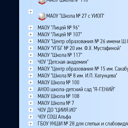
+
МАОУ "Школа № 27 с УИОП"
МАОУ "Лицей № 96"
+
МАОУ "Лицей № 107"
+
МАОУ "Центр образования № 26 имени Ш.С
+
МАОУ "УГБГ № 20 им. Ф.Х. Мустафиной"
+
МАОУ "Школа № 117"
+
ЧОУ "Детская академия"
+
МАОУ "Центр образования № 15 им. Сахабут
+
МАОУ "Школа № 8 им. И.П. Хатунцева"
+
МАОУ Школа № 100
+
АНОО школа-детский сад "Я-ГЕНИЙ"
+
МАОУ Школа № 108
+
МАОУ Школа № 7
+
ЧОУ ДО "ЦИИЯ.ИО"
+
ЧОУ СОШ Альфа
+
ГБОУ УКШИ № 28 для слепых и слабовид
+