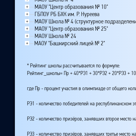
МАОУ "Центр образования № 10"
+
ГБПОУ РБ БХК им. Р. Нуреева
+
МАОУ Школа № 4 (структурное подразделен
+
МАОУ "Центр образования № 25"
+
МАОУ Школа № 24
+
МАОУ "Башкирский лицей № 2"
+
* Рейтинг школы рассчитывается по формуле:
Рейтинг_школы= Пр + 40*РЭ1 + 30*РЭ2 + 20*РЭ3 + 10
где Пр - процент участия в олимпиаде от общего ко
РЭ1 - количество победителей на республиканском э
РЭ2 - количество призёров, занявших второе место н
РЭ3 - количество призёров, занявших третье место н