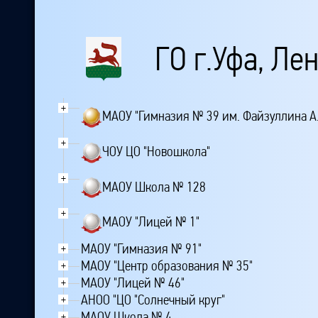
ГО г.Уфа, Ле
+
МАОУ "Гимназия № 39 им. Файзуллина А
+
ЧОУ ЦО "Новошкола"
+
МАОУ Школа № 128
+
МАОУ "Лицей № 1"
МАОУ "Гимназия № 91"
+
МАОУ "Центр образования № 35"
+
МАОУ "Лицей № 46"
+
АНОО "ЦО "Солнечный круг"
+
МАОУ Школа № 4
+