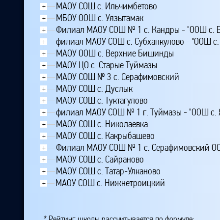
МАОУ СОШ с. Ильчимбетово
+
МБОУ ООШ с. Уязытамак
+
Филиал МАОУ СОШ № 1 с. Кандры - "ООШ с. 
+
филиал МАОУ СОШ с. Субханкулово - "ООШ с.
+
МАОУ ООШ с. Верхние Бишинды
+
МАОУ ЦО с. Старые Туймазы
+
МАОУ СОШ № 3 с. Серафимовский
+
МАОУ СОШ с. Дуслык
+
МАОУ СОШ с. Туктагулово
+
филиал МАОУ СОШ № 1 г. Туймазы - "ООШ с.
+
МАОУ СОШ с. Николаевка
+
МАОУ СОШ с. Какрыбашево
+
Филиал МАОУ СОШ № 1 с. Серафимовский 
+
МАОУ СОШ с. Сайраново
+
МАОУ СОШ с. Татар-Улканово
+
МАОУ СОШ с. Нижнетроицкий
+
* Рейтинг школы рассчитывается по формуле: