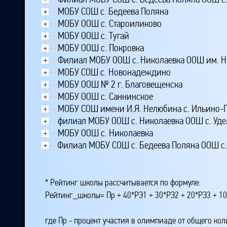
МОБУ СОШ с. Бедеева Поляна
+
МОБУ ООШ с. Староиликово
+
МОБУ ООШ с. Тугай
+
МОБУ ООШ с. Покровка
+
Филиал МОБУ ООШ с. Николаевка ООШ им. Н.
+
МОБУ СОШ с. Новонадеждино
+
МОБУ ООШ № 2 г. Благовещенска
+
МОБУ ООШ с. Саннинское
+
МОБУ СОШ имени И.Я. Нелюбина с. Ильино-
+
филиал МОБУ ООШ с. Николаевка ООШ с. Уд
+
МОБУ ООШ с. Николаевка
+
Филиал МОБУ СОШ с. Бедеева Поляна ООШ с
+
* Рейтинг школы рассчитывается по формуле:
Рейтинг_школы= Пр + 40*РЭ1 + 30*РЭ2 + 20*РЭ3 + 10
где Пр - процент участия в олимпиаде от общего ко