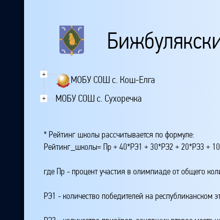
Бижбулякски
+
МОБУ СОШ с. Кош-Елга
МОБУ СОШ с. Сухоречка
+
* Рейтинг школы рассчитывается по формуле:
Рейтинг_школы= Пр + 40*РЭ1 + 30*РЭ2 + 20*РЭ3 + 10
где Пр - процент участия в олимпиаде от общего ко
РЭ1 - количество победителей на республиканском э