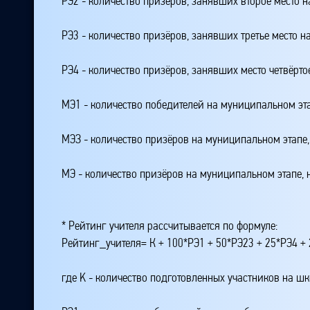
РЭ2 - количество призёров, занявших второе место н
РЭ3 - количество призёров, занявших третье место н
РЭ4 - количество призёров, занявших место четвёрто
МЭ1 - количество победителей на муниципальном эт
МЭЗ - количество призёров на муниципальном этапе
МЭ - количество призёров на муниципальном этапе,
* Рейтинг учителя рассчитывается по формуле:
Рейтинг_учителя= К + 100*РЭ1 + 50*РЭ23 + 25*РЭ4 
где K - количество подготовленных участников на ш