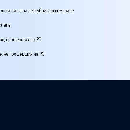
ртое и ниже на республиканском этапе
этапе
апе, прошедших на РЭ
е, не прошедших на РЭ
4 + 20*МЭ1 + 10*МЭЗ + 5*МЭ + ЖМЭ + ЖШЭ,
 школьном этапе
 этапе
 третье место на республиканском этапе