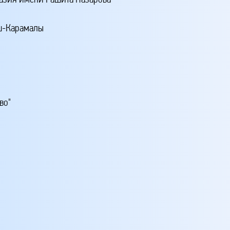
аш-Карамалы
во"