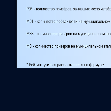
РЭ4 - количество призёров, занявших место четвё
МЭ1 - количество победителей на муниципальном 
МЭЗ - количество призёров на муниципальном эт
МЭ - количество призёров на муниципальном этап
* Рейтинг учителя рассчитывается по формуле:
Рейтинг_учителя= К + 100*РЭ1 + 50*РЭ23 + 25*РЭ
где K - количество подготовленных участников на
РЭ1 - количество победителей на республиканском
РЭ23 - количество призёров, занявших второе или