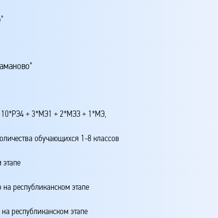
"
аманово"
 10*РЭ4 + 3*МЭ1 + 2*МЭЗ + 1*МЭ,
количества обучающихся 1-8 классов
 этапе
о на республиканском этапе
о на республиканском этапе