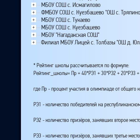
МБОУ СОШ с. Исмагилово
+
ФМБОУ СОШ с. Куезбашево "ОШ с. Тряпино
+
МБОУ СОШ с. Тукаево
+
МБОУ СОШ с. Куезбашево
+
МБОУ "Нагадакская СОШ"
+
Филиал МБОУ Лицей с. Толбазы "ОШ д. Юл
+
* Рейтинг школы рассчитывается по формуле:
Рейтинг_школы= Пр + 40*РЭ1 + 30*РЭ2 + 20*РЭ3 +
где Пр - процент участия в олимпиаде от общего 
РЭ1 - количество победителей на республиканском
РЭ2 - количество призёров, занявших второе мест
РЭ3 - количество призёров, занявших третье мест