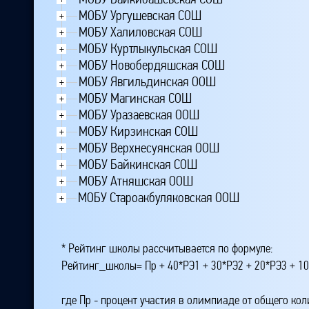
МОБУ Ургушевская СОШ
+
МОБУ Халиловская СОШ
+
МОБУ Куртлыкульская СОШ
+
МОБУ Новобердяшская СОШ
+
МОБУ Явгильдинская ООШ
+
МОБУ Магинская СОШ
+
МОБУ Уразаевская ООШ
+
МОБУ Кирзинская СОШ
+
МОБУ Верхнесуянская ООШ
+
МОБУ Байкинская СОШ
+
МОБУ Атняшская ООШ
+
МОБУ Староакбуляковская ООШ
+
* Рейтинг школы рассчитывается по формуле:
Рейтинг_школы= Пр + 40*РЭ1 + 30*РЭ2 + 20*РЭ3 + 10
где Пр - процент участия в олимпиаде от общего ко