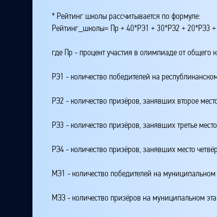
* Рейтинг школы рассчитывается по формуле:
Рейтинг_школы= Пр + 40*РЭ1 + 30*РЭ2 + 20*РЭ3 +
где Пр - процент участия в олимпиаде от общего 
РЭ1 - количество победителей на республиканском
РЭ2 - количество призёров, занявших второе мест
РЭ3 - количество призёров, занявших третье мест
РЭ4 - количество призёров, занявших место четвё
МЭ1 - количество победителей на муниципальном 
МЭЗ - количество призёров на муниципальном эт