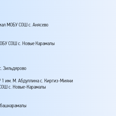
иал МОБУ СОШ с. Анясево
МОБУ СОШ с. Новые Карамалы
с. Зильдярово
1 им. М. Абдуллина с. Киргиз-Мияки
 СОШ с. Новые-Карамалы
акбашкарамалы