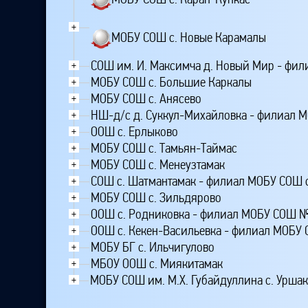
+
МОБУ СОШ с. Новые Карамалы
СОШ им. И. Максимча д. Новый Мир - фил
+
МОБУ СОШ с. Большие Каркалы
+
МОБУ СОШ с. Анясево
+
НШ-д/с д. Суккул-Михайловка - филиал 
+
ООШ с. Ерлыково
+
МОБУ СОШ с. Тамьян-Таймас
+
МОБУ СОШ с. Менеузтамак
+
СОШ с. Шатмантамак - филиал МОБУ СОШ 
+
МОБУ СОШ с. Зильдярово
+
ООШ с. Родниковка - филиал МОБУ СОШ № 
+
ООШ с. Кекен-Васильевка - филиал МОБУ
+
МОБУ БГ с. Ильчигулово
+
МБОУ ООШ с. Миякитамак
+
МОБУ СОШ им. М.Х. Губайдуллина с. Урш
+