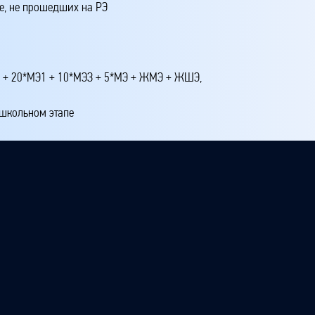
е, не прошедших на РЭ
4 + 20*МЭ1 + 10*МЭЗ + 5*МЭ + ЖМЭ + ЖШЭ,
 школьном этапе
 этапе
 третье место на республиканском этапе
ртое и ниже на республиканском этапе
этапе
апе, прошедших на РЭ