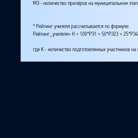
МЭ - количество призёров на муниципальном этап
* Рейтинг учителя рассчитывается по формуле:
Рейтинг_учителя= К + 100*РЭ1 + 50*РЭ23 + 25*РЭ
где K - количество подготовленных участников на
РЭ1 - количество победителей на республиканском
РЭ23 - количество призёров, занявших второе или
РЭ4 - количество призёров, занявших место четвё
МЭ1 - количество победителей на муниципальном 
МЭЗ - количество призёров на муниципальном эт