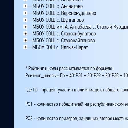
МБОУ СОШ с. Аксаитово
+
МБОУ СОШ с. Верхнекудашево
+
МБОУ СОШ с. Шулганово
+
МБОУ СОШ им. А. Атнабаева с. Старый Курды
+
МБОУ СОШ с. Староакбулатово
+
МБОУ СОШ с. Старокайпаново
+
МБОУ СОШ с. Ялгыз-Нарат
+
* Рейтинг школы рассчитывается по формуле:
Рейтинг_школы= Пр + 40*РЭ1 + 30*РЭ2 + 20*РЭ3 + 10
где Пр - процент участия в олимпиаде от общего ко
РЭ1 - количество победителей на республиканском э
РЭ2 - количество призёров, занявших второе место н