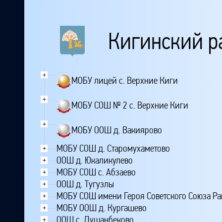
Кигинский р
+
МОБУ лицей с. Верхние Киги
+
МОБУ СОШ № 2 с. Верхние Киги
+
МОБУ ООШ д. Вакиярово
МОБУ СОШ д. Старомухаметово
+
ООШ д. Юкаликулево
+
МОБУ СОШ с. Абзаево
+
ООШ д. Тугузлы
+
МОБУ СОШ имени Героя Советского Союза Рак
+
МОБУ ООШ д. Кургашево
+
ООШ с. Душанбеково
+