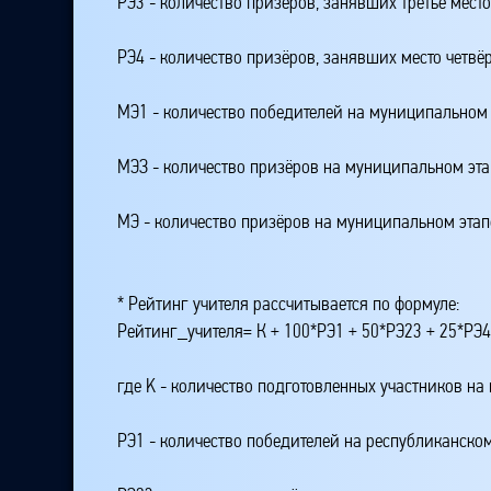
РЭ3 - количество призёров, занявших третье мест
РЭ4 - количество призёров, занявших место четвё
МЭ1 - количество победителей на муниципальном 
МЭЗ - количество призёров на муниципальном эт
МЭ - количество призёров на муниципальном этап
* Рейтинг учителя рассчитывается по формуле:
Рейтинг_учителя= К + 100*РЭ1 + 50*РЭ23 + 25*РЭ
где K - количество подготовленных участников на
РЭ1 - количество победителей на республиканском