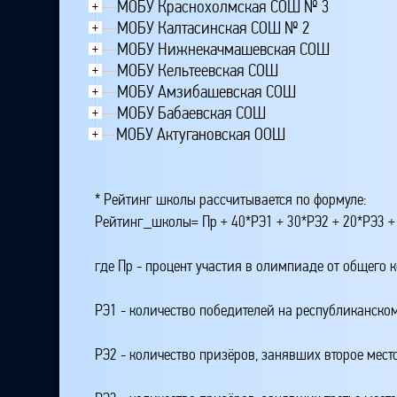
МОБУ Краснохолмская СОШ № 3
+
МОБУ Калтасинская СОШ № 2
+
МОБУ Нижнекачмашевская СОШ
+
МОБУ Кельтеевская СОШ
+
МОБУ Амзибашевская СОШ
+
МОБУ Бабаевская СОШ
+
МОБУ Актугановская ООШ
+
* Рейтинг школы рассчитывается по формуле:
Рейтинг_школы= Пр + 40*РЭ1 + 30*РЭ2 + 20*РЭ3 +
где Пр - процент участия в олимпиаде от общего 
РЭ1 - количество победителей на республиканском
РЭ2 - количество призёров, занявших второе мест