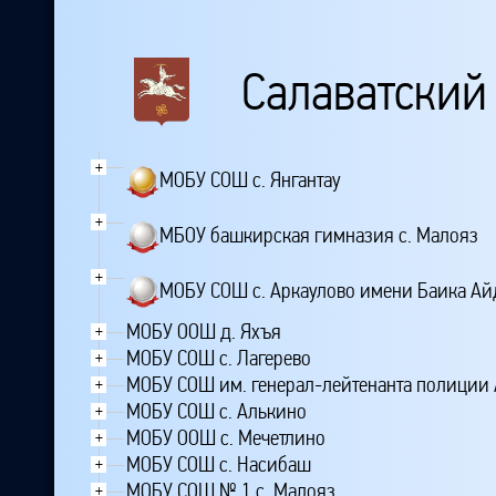
Салаватский
+
МОБУ СОШ с. Янгантау
+
МБОУ башкирская гимназия с. Малояз
+
МОБУ СОШ с. Аркаулово имени Баика Ай
МОБУ ООШ д. Яхъя
+
МОБУ СОШ с. Лагерево
+
МОБУ СОШ им. генерал-лейтенанта полиции А
+
МОБУ СОШ с. Алькино
+
МОБУ ООШ с. Мечетлино
+
МОБУ СОШ с. Насибаш
+
МОБУ СОШ № 1 с. Малояз
+