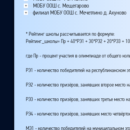
МОБУ ООШ с. Мещегарово
+
филиал МОБУ ООШ с. Мечетлино д. Ахуново
+
* Рейтинг школы рассчитывается по формуле:
Рейтинг_школы= Пр + 40*РЭ1 + 30*РЭ2 + 20*РЭ3 + 10
где Пр - процент участия в олимпиаде от общего ко
РЭ1 - количество победителей на республиканском э
РЭ2 - количество призёров, занявших второе место н
РЭ3 - количество призёров, занявших третье место н
РЭ4 - количество призёров, занявших место четвёрто
МЭ1 - количество победителей на муниципальном эт