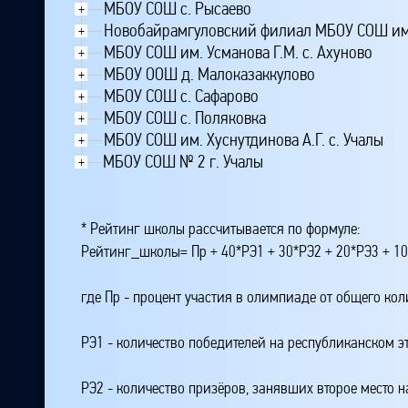
МБОУ СОШ с. Рысаево
+
Новобайрамгуловский филиал МБОУ СОШ им. 
+
МБОУ СОШ им. Усманова Г.М. с. Ахуново
+
МБОУ ООШ д. Малоказаккулово
+
МБОУ СОШ с. Сафарово
+
МБОУ СОШ с. Поляковка
+
МБОУ СОШ им. Хуснутдинова А.Г. с. Учалы
+
МБОУ СОШ № 2 г. Учалы
+
* Рейтинг школы рассчитывается по формуле:
Рейтинг_школы= Пр + 40*РЭ1 + 30*РЭ2 + 20*РЭ3 + 10
где Пр - процент участия в олимпиаде от общего ко
РЭ1 - количество победителей на республиканском э
РЭ2 - количество призёров, занявших второе место н