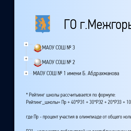
ГО г.Межгор
+
МАОУ СОШ № 3
+
МАОУ СОШ № 2
МАОУ СОШ № 1 имени Б. Абдрахманова
+
* Рейтинг школы рассчитывается по формуле:
Рейтинг_школы= Пр + 40*РЭ1 + 30*РЭ2 + 20*РЭ3 + 10
где Пр - процент участия в олимпиаде от общего ко