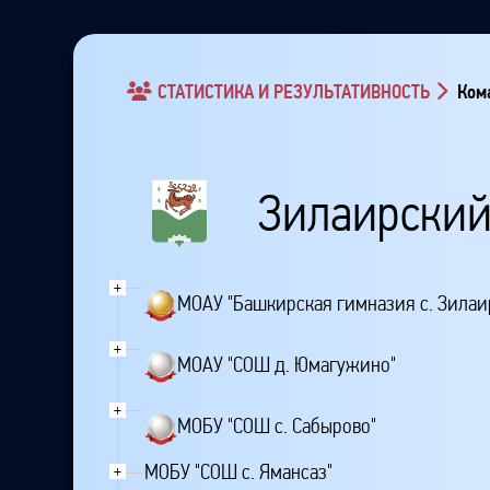
СТАТИСТИКА И РЕЗУЛЬТАТИВНОСТЬ
Кома
Зилаирский
+
МОАУ "Башкирская гимназия с. Зилаи
+
МОАУ "СОШ д. Юмагужино"
+
МОБУ "СОШ с. Сабырово"
МОБУ "СОШ с. Ямансаз"
+