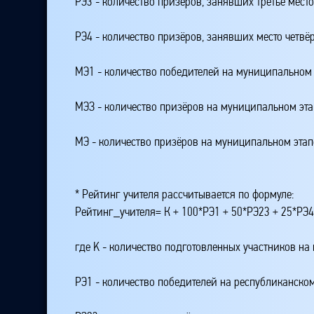
РЭ3 - количество призёров, занявших третье мест
РЭ4 - количество призёров, занявших место четвё
МЭ1 - количество победителей на муниципальном 
МЭЗ - количество призёров на муниципальном эт
МЭ - количество призёров на муниципальном этап
* Рейтинг учителя рассчитывается по формуле:
Рейтинг_учителя= К + 100*РЭ1 + 50*РЭ23 + 25*РЭ
где K - количество подготовленных участников на
РЭ1 - количество победителей на республиканском