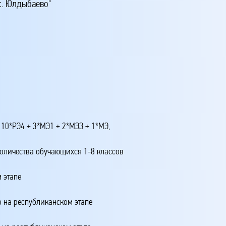
с. Юлдыбаево"
 10*РЭ4 + 3*МЭ1 + 2*МЭЗ + 1*МЭ,
количества обучающихся 1-8 классов
 этапе
о на республиканском этапе