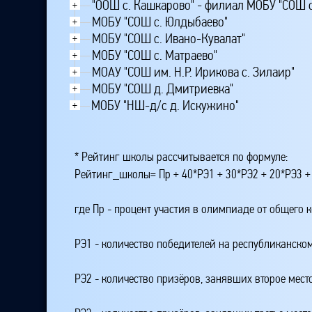
"ООШ с. Кашкарово" - филиал МОБУ "СОШ 
+
МОБУ "СОШ с. Юлдыбаево"
+
МОБУ "СОШ с. Ивано-Кувалат"
+
МОБУ "СОШ с. Матраево"
+
МОАУ "СОШ им. Н.Р. Ирикова с. Зилаир"
+
МОБУ "СОШ д. Дмитриевка"
+
МОБУ "НШ-д/с д. Искужино"
+
* Рейтинг школы рассчитывается по формуле:
Рейтинг_школы= Пр + 40*РЭ1 + 30*РЭ2 + 20*РЭ3 +
где Пр - процент участия в олимпиаде от общего 
РЭ1 - количество победителей на республиканском
РЭ2 - количество призёров, занявших второе мест