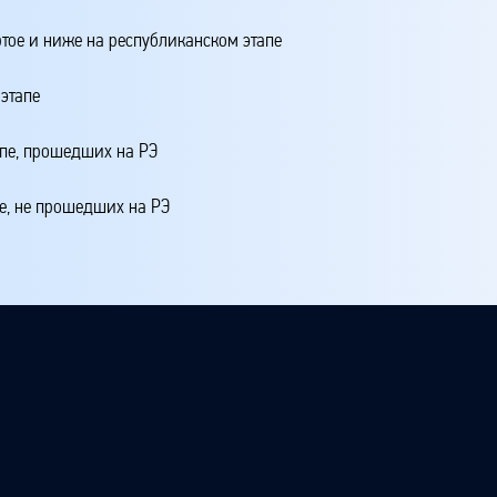
ртое и ниже на республиканском этапе
этапе
апе, прошедших на РЭ
е, не прошедших на РЭ
4 + 20*МЭ1 + 10*МЭЗ + 5*МЭ + ЖМЭ + ЖШЭ,
 школьном этапе
 этапе
 третье место на республиканском этапе