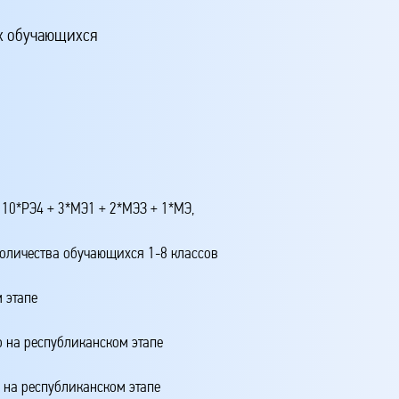
х обучающихся
о
 10*РЭ4 + 3*МЭ1 + 2*МЭЗ + 1*МЭ,
количества обучающихся 1-8 классов
 этапе
о на республиканском этапе
о на республиканском этапе