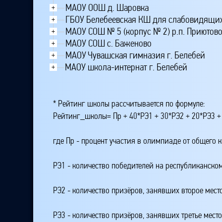
МАОУ ООШ д. Шаровка
+
ГБОУ Белебеевская КШ для слабовидящи
+
МАОУ СОШ № 5 (корпус № 2) р.п. Приютов
+
МАОУ СОШ с. Баженово
+
МАОУ Чувашская гимназия г. Белебей
+
МАОУ школа-интернат г. Белебей
+
* Рейтинг школы рассчитывается по формуле:
Рейтинг_школы= Пр + 40*РЭ1 + 30*РЭ2 + 20*РЭ3 +
где Пр - процент участия в олимпиаде от общего 
РЭ1 - количество победителей на республиканском
РЭ2 - количество призёров, занявших второе мест
РЭ3 - количество призёров, занявших третье мест