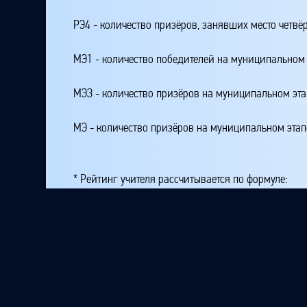
РЭ4 - количество призёров, занявших место четвё
МЭ1 - количество победителей на муниципальном 
МЭЗ - количество призёров на муниципальном эт
МЭ - количество призёров на муниципальном этап
* Рейтинг учителя рассчитывается по формуле:
Рейтинг_учителя= К + 100*РЭ1 + 50*РЭ23 + 25*РЭ
где K - количество подготовленных участников на
РЭ1 - количество победителей на республиканском
РЭ23 - количество призёров, занявших второе или