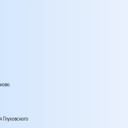
аково
я Глуховского