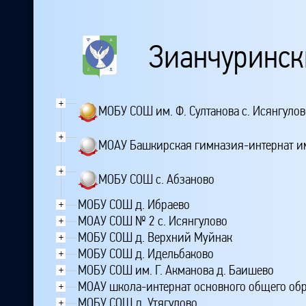
Зианчуринск
+
МОБУ СОШ им. Ф. Султанова с. Исянгулов
+
МОАУ Башкирская гимназия-интернат им
+
МОБУ СОШ с. Абзаново
МОБУ СОШ д. Ибраево
+
МОАУ СОШ № 2 с. Исянгулово
+
МОБУ СОШ д. Верхний Муйнак
+
МОБУ СОШ д. Идельбаково
+
МОБУ СОШ им. Г. Акманова д. Баишево
+
МОАУ школа-интернат основного общего обр
+
МОБУ СОШ д. Утягулово
+