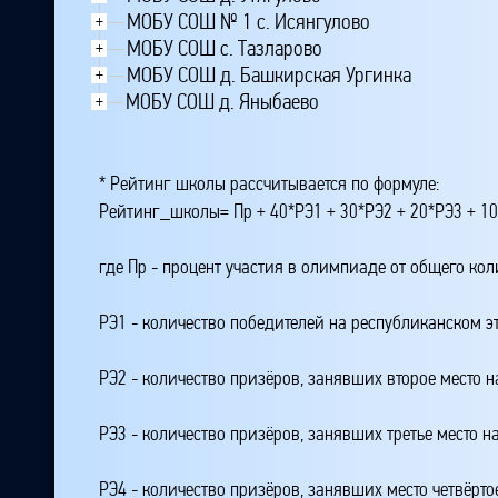
МОБУ СОШ № 1 с. Исянгулово
+
МОБУ СОШ с. Тазларово
+
МОБУ СОШ д. Башкирская Ургинка
+
МОБУ СОШ д. Яныбаево
+
* Рейтинг школы рассчитывается по формуле:
Рейтинг_школы= Пр + 40*РЭ1 + 30*РЭ2 + 20*РЭ3 + 10
где Пр - процент участия в олимпиаде от общего ко
РЭ1 - количество победителей на республиканском э
РЭ2 - количество призёров, занявших второе место н
РЭ3 - количество призёров, занявших третье место н
РЭ4 - количество призёров, занявших место четвёрто