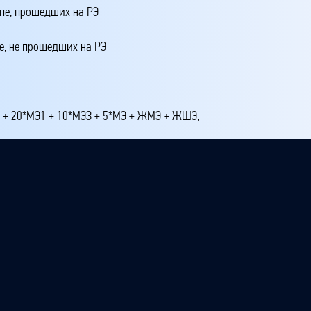
апе, прошедших на РЭ
е, не прошедших на РЭ
4 + 20*МЭ1 + 10*МЭЗ + 5*МЭ + ЖМЭ + ЖШЭ,
 школьном этапе
 этапе
 третье место на республиканском этапе
ртое и ниже на республиканском этапе
этапе