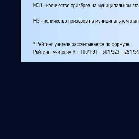
МЭЗ - количество призёров на муниципальном эт
МЭ - количество призёров на муниципальном этап
* Рейтинг учителя рассчитывается по формуле:
Рейтинг_учителя= К + 100*РЭ1 + 50*РЭ23 + 25*РЭ
где K - количество подготовленных участников на
РЭ1 - количество победителей на республиканском
РЭ23 - количество призёров, занявших второе или
РЭ4 - количество призёров, занявших место четвё
МЭ1 - количество победителей на муниципальном 