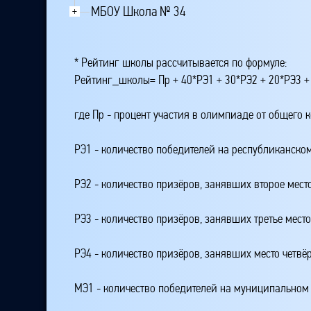
МБОУ Школа № 34
+
* Рейтинг школы рассчитывается по формуле:
Рейтинг_школы= Пр + 40*РЭ1 + 30*РЭ2 + 20*РЭ3 +
где Пр - процент участия в олимпиаде от общего 
РЭ1 - количество победителей на республиканском
РЭ2 - количество призёров, занявших второе мест
РЭ3 - количество призёров, занявших третье мест
РЭ4 - количество призёров, занявших место четвё
МЭ1 - количество победителей на муниципальном 