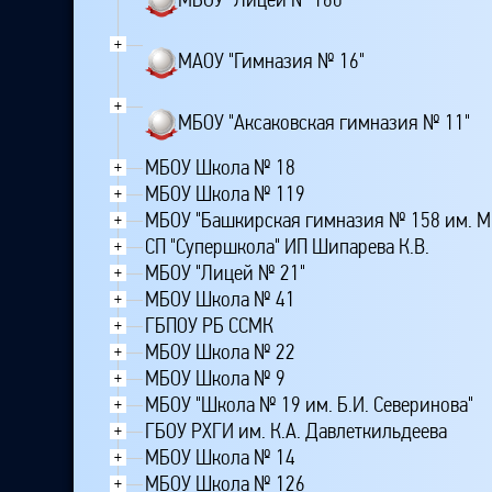
+
МАОУ "Гимназия № 16"
+
МБОУ "Аксаковская гимназия № 11"
МБОУ Школа № 18
+
МБОУ Школа № 119
+
МБОУ "Башкирская гимназия № 158 им. М
+
СП "Супершкола" ИП Шипарева К.В.
+
МБОУ "Лицей № 21"
+
МБОУ Школа № 41
+
ГБПОУ РБ ССМК
+
МБОУ Школа № 22
+
МБОУ Школа № 9
+
МБОУ "Школа № 19 им. Б.И. Северинова"
+
ГБОУ РХГИ им. К.А. Давлеткильдеева
+
МБОУ Школа № 14
+
МБОУ Школа № 126
+