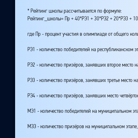
* Рейтинг школы рассчитывается по формуле:
Рейтинг_школы= Пр + 40*РЭ1 + 30*РЭ2 + 20*РЭ3 + 10
где Пр - процент участия в олимпиаде от общего ко
РЭ1 - количество победителей на республиканском э
РЭ2 - количество призёров, занявших второе место н
РЭ3 - количество призёров, занявших третье место н
РЭ4 - количество призёров, занявших место четвёрто
МЭ1 - количество победителей на муниципальном эт
МЭЗ - количество призёров на муниципальном этапе