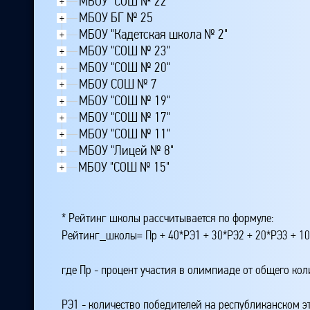
МБОУ "СОШ № 22"
+
МБОУ БГ № 25
+
МБОУ "Кадетская школа № 2"
+
МБОУ "СОШ № 23"
+
МБОУ "СОШ № 20"
+
МБОУ СОШ № 7
+
МБОУ "СОШ № 19"
+
МБОУ "СОШ № 17"
+
МБОУ "СОШ № 11"
+
МБОУ "Лицей № 8"
+
МБОУ "СОШ № 15"
+
* Рейтинг школы рассчитывается по формуле:
Рейтинг_школы= Пр + 40*РЭ1 + 30*РЭ2 + 20*РЭ3 + 10
где Пр - процент участия в олимпиаде от общего ко
РЭ1 - количество победителей на республиканском э