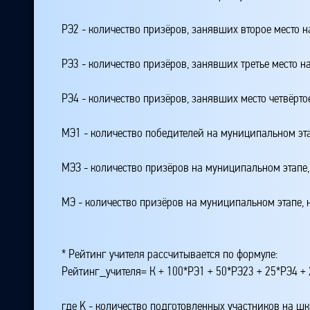
РЭ2 - количество призёров, занявших второе место н
РЭ3 - количество призёров, занявших третье место н
РЭ4 - количество призёров, занявших место четвёрто
МЭ1 - количество победителей на муниципальном эт
МЭЗ - количество призёров на муниципальном этапе
МЭ - количество призёров на муниципальном этапе,
* Рейтинг учителя рассчитывается по формуле:
Рейтинг_учителя= К + 100*РЭ1 + 50*РЭ23 + 25*РЭ4 
где K - количество подготовленных участников на ш