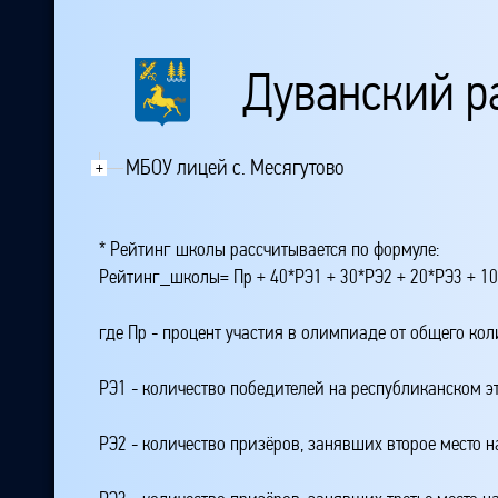
Дуванский р
МБОУ лицей с. Месягутово
+
* Рейтинг школы рассчитывается по формуле:
Рейтинг_школы= Пр + 40*РЭ1 + 30*РЭ2 + 20*РЭ3 + 10
где Пр - процент участия в олимпиаде от общего ко
РЭ1 - количество победителей на республиканском э
РЭ2 - количество призёров, занявших второе место н