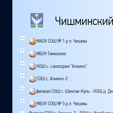
Чишминский
+
МАОУ СОШ № 1 р.п. Чишмы
+
МБОУ Гимназия
+
НОШ с. санатория "Алкино"
+
СОШ с. Алкино-2
+
филиал СОШ с. Шингак-Куль - ООШ д. Д
+
МБОУ СОШ № 5 р.п. Чишмы
+