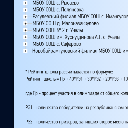
МБОУ СОШ с. Рысаево
+
МБОУ СОШ с. Поляковка
+
Расулевский филиал МБОУ СОШ с. Имангуло
+
МБОУ ООШ д. Малоказаккулово
+
МБОУ СОШ № 2 г. Учалы
+
МБОУ СОШ им. Хуснутдинова А.Г. с. Учалы
+
МБОУ СОШ с. Сафарово
+
Новобайрамгуловский филиал МБОУ СОШ им. И
+
* Рейтинг школы рассчитывается по формуле:
Рейтинг_школы= Пр + 40*РЭ1 + 30*РЭ2 + 20*РЭ3 + 10
где Пр - процент участия в олимпиаде от общего ко
РЭ1 - количество победителей на республиканском э
РЭ2 - количество призёров, занявших второе место н