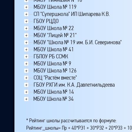
МБОУ Школа № 119
+
СП "Супершкола" ИП Шипарева К.В.
+
ГБОУ РЦДО
+
МБОУ Школа № 22
+
МБОУ "Лицей № 21"
+
МБОУ "Школа № 19 им. Б.И. Северинова"
+
МБОУ Школа № 41
+
ГБПОУ РБ ССМК
+
МБОУ Школа № 9
+
МБОУ Школа № 126
+
СОЦ "Растём вместе"
+
ГБОУ РХГИ им. К.А. Давлеткильдеева
+
МБОУ Школа № 14
+
МБОУ Школа № 34
+
* Рейтинг школы рассчитывается по формуле:
Рейтинг_школы= Пр + 40*РЭ1 + 30*РЭ2 + 20*РЭ3 + 10