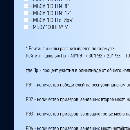
МБОУ "СОШ № 8"
+
МБОУ "СОШ № 12"
+
МБОУ "СОШ с. Ира"
+
МБОУ "СОШ № 6"
+
* Рейтинг школы рассчитывается по формуле:
Рейтинг_школы= Пр + 40*РЭ1 + 30*РЭ2 + 20*РЭ3 + 10
где Пр - процент участия в олимпиаде от общего ко
РЭ1 - количество победителей на республиканском э
РЭ2 - количество призёров, занявших второе место н
РЭ3 - количество призёров, занявших третье место н
РЭ4 - количество призёров, занявших место четвёрто