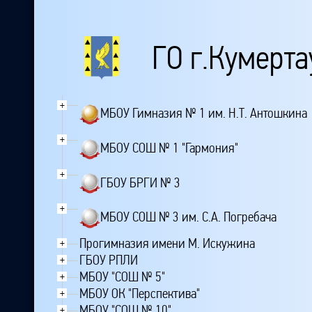
ГО г.Кумерта
+
МБОУ Гимназия № 1 им. Н.Т. Антошкина
+
МБОУ СОШ № 1 "Гармония"
+
ГБОУ БРГИ № 3
+
МБОУ СОШ № 3 им. С.А. Погребача
Прогимназия имени М. Искужина
+
ГБОУ РПЛИ
+
МБОУ "СОШ № 5"
+
МБОУ ОК "Перспектива"
+
МБОУ "СОШ № 10"
+