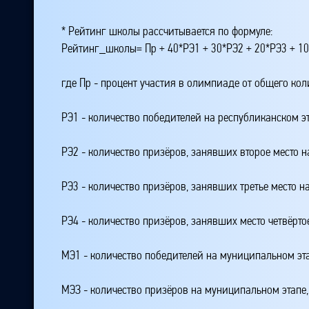
* Рейтинг школы рассчитывается по формуле:
Рейтинг_школы= Пр + 40*РЭ1 + 30*РЭ2 + 20*РЭ3 + 10
где Пр - процент участия в олимпиаде от общего ко
РЭ1 - количество победителей на республиканском э
РЭ2 - количество призёров, занявших второе место н
РЭ3 - количество призёров, занявших третье место н
РЭ4 - количество призёров, занявших место четвёрто
МЭ1 - количество победителей на муниципальном эт
МЭЗ - количество призёров на муниципальном этапе